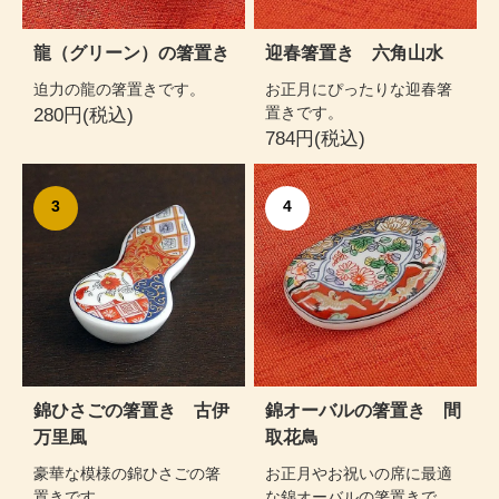
龍（グリーン）の箸置き
迎春箸置き 六角山水
迫力の龍の箸置きです。
お正月にぴったりな迎春箸
置きです。
280円(税込)
784円(税込)
3
4
錦ひさごの箸置き 古伊
錦オーバルの箸置き 間
万里風
取花鳥
豪華な模様の錦ひさごの箸
お正月やお祝いの席に最適
置きです。
な錦オーバルの箸置きで