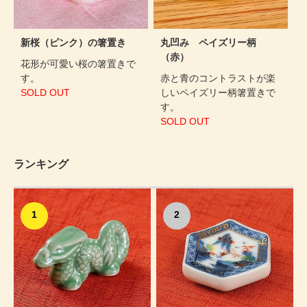
新桜（ピンク）の箸置き
丸凹み ペイズリー柄
（赤）
花形が可愛い桜の箸置きで
す。
赤と青のコントラストが楽
SOLD OUT
しいペイズリー柄箸置きで
す。
SOLD OUT
ランキング
1
2