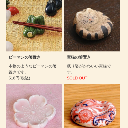
ピーマンの箸置き
寅猫の箸置き
本物のようなピーマンの箸
眠り姿がかわいい寅猫で
置きです。
す。
518円(税込)
SOLD OUT