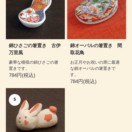
錦ひさごの箸置き 古伊
錦オーバルの箸置き 間
万里風
取花鳥
豪華な模様の錦ひさごの箸
お正月やお祝いの席に最適
置きです。
な錦オーバルの箸置きで
す。
784円(税込)
784円(税込)
5