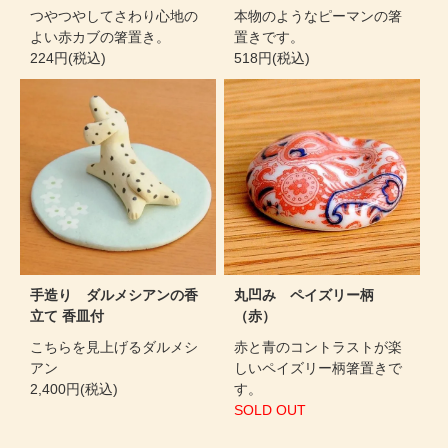
つやつやしてさわり心地の
本物のようなピーマンの箸
よい赤カブの箸置き。
置きです。
224円(税込)
518円(税込)
手造り ダルメシアンの香
丸凹み ペイズリー柄
立て 香皿付
（赤）
こちらを見上げるダルメシ
赤と青のコントラストが楽
アン
しいペイズリー柄箸置きで
2,400円(税込)
す。
SOLD OUT