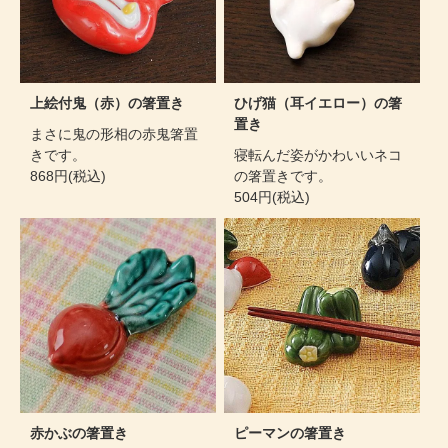
上絵付鬼（赤）の箸置き
ひげ猫（耳イエロー）の箸
置き
まさに鬼の形相の赤鬼箸置
きです。
寝転んだ姿がかわいいネコ
868円(税込)
の箸置きです。
504円(税込)
赤かぶの箸置き
ピーマンの箸置き