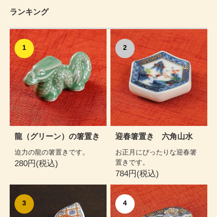
ランキング
1
2
龍（グリーン）の箸置き
迎春箸置き 六角山水
迫力の龍の箸置きです。
お正月にぴったりな迎春箸
置きです。
280円(税込)
784円(税込)
3
4