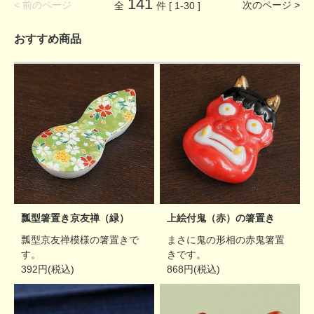
141
< 前のページ
次のページ >
全
件 [ 1-30 ]
おすすめ商品
瓢型箸置き京友禅（緑）
上絵付鬼（赤）の箸置き
瓢型京友禅模様の箸置きで
まさに鬼の形相の赤鬼箸置
す。
きです。
392円(税込)
868円(税込)