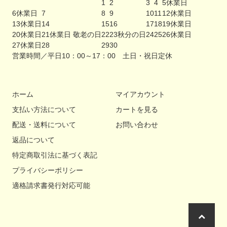
1
2
3
4
5
休業日
6
休業日
7
8
9
10
11
12
休業日
13
休業日
14
15
16
17
18
19
休業日
20
休業日
21
休業日 敬老の日
22
23
秋分の日
24
25
26
休業日
27
休業日
28
29
30
営業時間／平日10：00～17：00 土日・祝日定休
ホーム
マイアカウント
支払い方法について
カートを見る
配送・送料について
お問い合わせ
返品について
特定商取引法に基づく表記
プライバシーポリシー
適格請求書発行対応可能