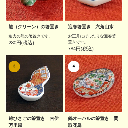
龍（グリーン）の箸置き
迎春箸置き 六角山水
迫力の龍の箸置きです。
お正月にぴったりな迎春箸
置きです。
280円(税込)
784円(税込)
3
4
錦ひさごの箸置き 古伊
錦オーバルの箸置き 間
万里風
取花鳥