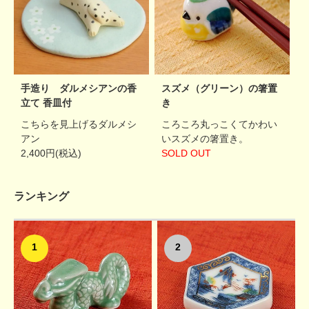
手造り ダルメシアンの香
スズメ（グリーン）の箸置
立て 香皿付
き
こちらを見上げるダルメシ
ころころ丸っこくてかわい
アン
いスズメの箸置き。
2,400円(税込)
SOLD OUT
ランキング
1
2