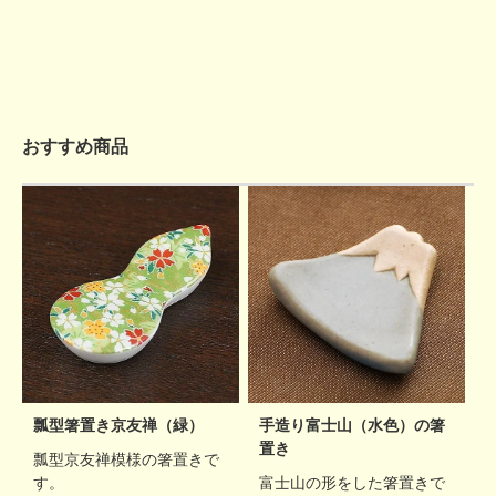
おすすめ商品
瓢型箸置き京友禅（緑）
手造り富士山（水色）の箸
置き
瓢型京友禅模様の箸置きで
す。
富士山の形をした箸置きで