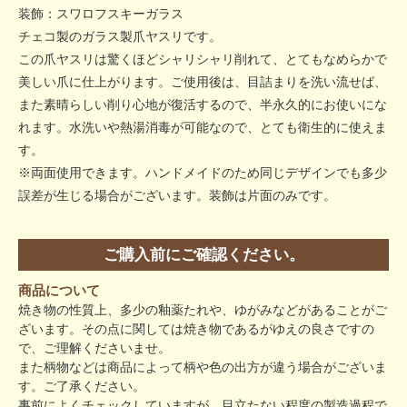
装飾：スワロフスキーガラス
チェコ製のガラス製爪ヤスリです。
この爪ヤスリは驚くほどシャリシャリ削れて、とてもなめらかで
美しい爪に仕上がります。ご使用後は、目詰まりを洗い流せば、
また素晴らしい削り心地が復活するので、半永久的にお使いにな
れます。水洗いや熱湯消毒が可能なので、とても衛生的に使えま
す。
※両面使用できます。ハンドメイドのため同じデザインでも多少
誤差が生じる場合がございます。装飾は片面のみです。
ご購入前にご確認ください。
商品について
焼き物の性質上、多少の釉薬たれや、ゆがみなどがあることがご
ざいます。その点に関しては焼き物であるがゆえの良さですの
で、ご理解くださいませ。
また柄物などは商品によって柄や色の出方が違う場合がございま
す。ご了承ください。
事前によくチェックしていますが、目立たない程度の製造過程で