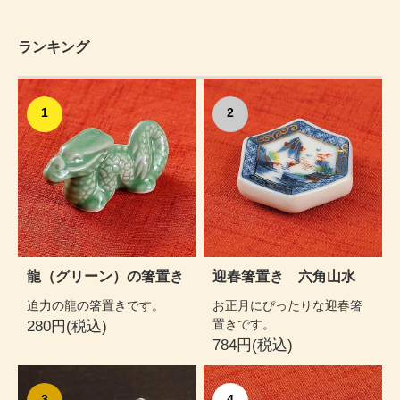
ランキング
1
2
龍（グリーン）の箸置き
迎春箸置き 六角山水
迫力の龍の箸置きです。
お正月にぴったりな迎春箸
置きです。
280円(税込)
784円(税込)
3
4