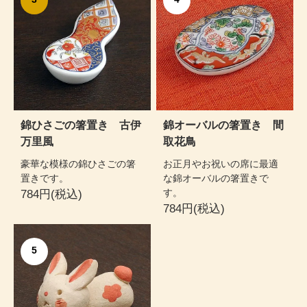
錦ひさごの箸置き 古伊
錦オーバルの箸置き 間
万里風
取花鳥
豪華な模様の錦ひさごの箸
お正月やお祝いの席に最適
置きです。
な錦オーバルの箸置きで
す。
784円(税込)
784円(税込)
5