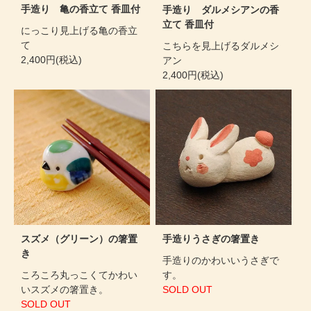
手造り 亀の香立て 香皿付
手造り ダルメシアンの香
立て 香皿付
にっこり見上げる亀の香立
て
こちらを見上げるダルメシ
2,400円(税込)
アン
2,400円(税込)
スズメ（グリーン）の箸置
手造りうさぎの箸置き
き
手造りのかわいいうさぎで
ころころ丸っこくてかわい
す。
いスズメの箸置き。
SOLD OUT
SOLD OUT