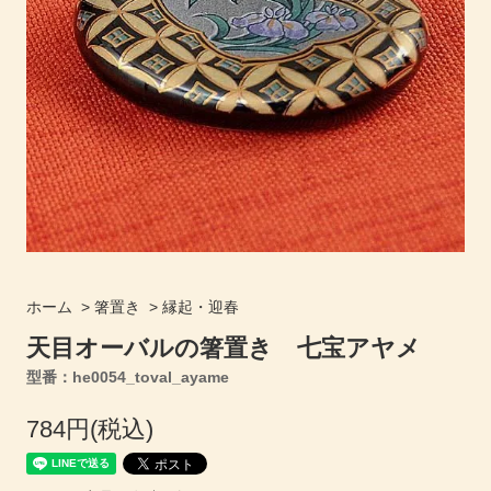
ホーム
>
箸置き
>
縁起・迎春
天目オーバルの箸置き 七宝アヤメ
型番：he0054_toval_ayame
784円(税込)