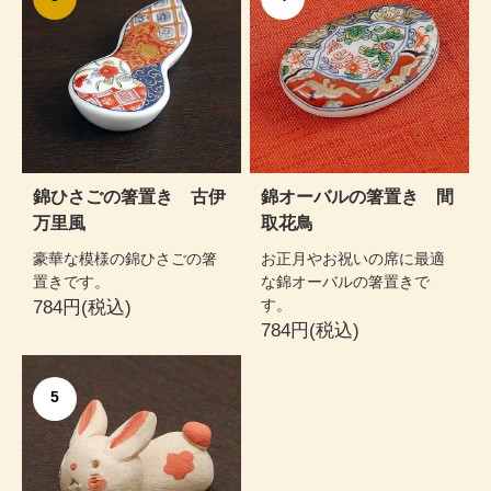
錦ひさごの箸置き 古伊
錦オーバルの箸置き 間
万里風
取花鳥
豪華な模様の錦ひさごの箸
お正月やお祝いの席に最適
置きです。
な錦オーバルの箸置きで
す。
784円(税込)
784円(税込)
5