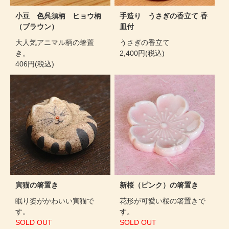
小豆 色呉須柄 ヒョウ柄
手造り うさぎの香立て 香
（ブラウン）
皿付
大人気アニマル柄の箸置
うさぎの香立て
き。
2,400円(税込)
406円(税込)
寅猫の箸置き
新桜（ピンク）の箸置き
眠り姿がかわいい寅猫で
花形が可愛い桜の箸置きで
す。
す。
SOLD OUT
SOLD OUT