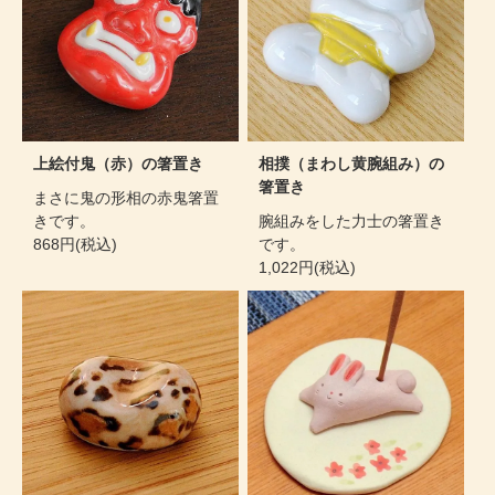
上絵付鬼（赤）の箸置き
相撲（まわし黄腕組み）の
箸置き
まさに鬼の形相の赤鬼箸置
きです。
腕組みをした力士の箸置き
868円(税込)
です。
1,022円(税込)