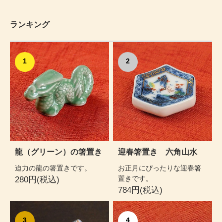
ランキング
1
2
龍（グリーン）の箸置き
迎春箸置き 六角山水
迫力の龍の箸置きです。
お正月にぴったりな迎春箸
置きです。
280円(税込)
784円(税込)
3
4