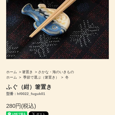
ホーム
>
箸置き
>
さかな・海のいきもの
ホーム
>
季節で選ぶ（箸置き）
>
冬
ふぐ（紺）箸置き
型番：hf0022_fuguk01
280円(税込)