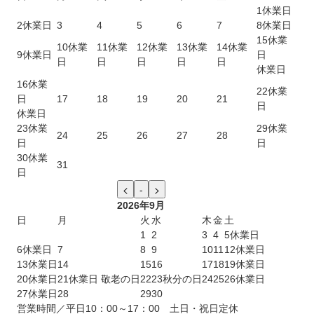
1
休業日
2
休業日
3
4
5
6
7
8
休業日
15
休業
10
休業
11
休業
12
休業
13
休業
14
休業
9
休業日
日
日
日
日
日
日
休業日
16
休業
22
休業
日
17
18
19
20
21
日
休業日
23
休業
29
休業
24
25
26
27
28
日
日
30
休業
31
日
2026年9月
日
月
火
水
木
金
土
1
2
3
4
5
休業日
6
休業日
7
8
9
10
11
12
休業日
13
休業日
14
15
16
17
18
19
休業日
20
休業日
21
休業日 敬老の日
22
23
秋分の日
24
25
26
休業日
27
休業日
28
29
30
営業時間／平日10：00～17：00 土日・祝日定休