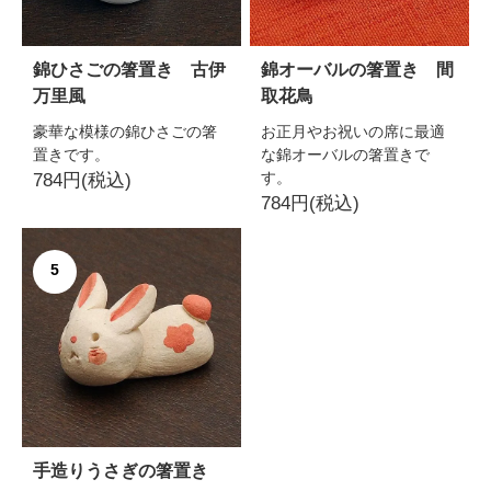
錦ひさごの箸置き 古伊
錦オーバルの箸置き 間
万里風
取花鳥
豪華な模様の錦ひさごの箸
お正月やお祝いの席に最適
置きです。
な錦オーバルの箸置きで
す。
784円(税込)
784円(税込)
5
手造りうさぎの箸置き