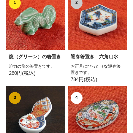
1
2
龍（グリーン）の箸置き
迎春箸置き 六角山水
迫力の龍の箸置きです。
お正月にぴったりな迎春箸
置きです。
280円(税込)
784円(税込)
3
4