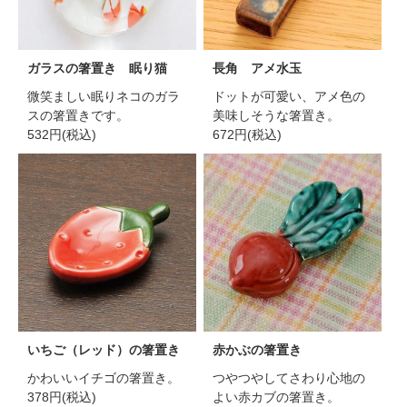
ガラスの箸置き 眠り猫
長角 アメ水玉
微笑ましい眠りネコのガラ
ドットが可愛い、アメ色の
スの箸置きです。
美味しそうな箸置き。
532円(税込)
672円(税込)
いちご（レッド）の箸置き
赤かぶの箸置き
かわいいイチゴの箸置き。
つやつやしてさわり心地の
378円(税込)
よい赤カブの箸置き。