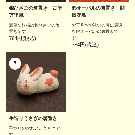
錦ひさごの箸置き 古伊
錦オーバルの箸置き 間
万里風
取花鳥
豪華な模様の錦ひさごの箸
お正月やお祝いの席に最適
置きです。
な錦オーバルの箸置きで
す。
784円(税込)
784円(税込)
5
手造りうさぎの箸置き
手造りのかわいいうさぎで
す。