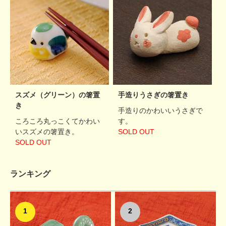
スズメ（グリーン）の箸置
手造りうさぎの箸置き
き
手造りのかわいいうさぎで
ころころ丸っこくてかわい
す。
いスズメの箸置き。
SOLD OUT
SOLD OUT
ランキング
1
2