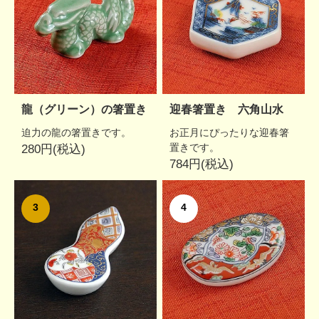
龍（グリーン）の箸置き
迎春箸置き 六角山水
迫力の龍の箸置きです。
お正月にぴったりな迎春箸
置きです。
280円(税込)
784円(税込)
3
4