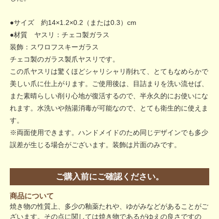
●サイズ 約14×1.2×0.2（または0.3）cm
●材質 ヤスリ：チェコ製ガラス
装飾：スワロフスキーガラス
チェコ製のガラス製爪ヤスリです。
この爪ヤスリは驚くほどシャリシャリ削れて、とてもなめらかで
美しい爪に仕上がります。ご使用後は、目詰まりを洗い流せば、
また素晴らしい削り心地が復活するので、半永久的にお使いにな
れます。水洗いや熱湯消毒が可能なので、とても衛生的に使えま
す。
※両面使用できます。ハンドメイドのため同じデザインでも多少
誤差が生じる場合がございます。装飾は片面のみです。
ご購入前にご確認ください。
商品について
焼き物の性質上、多少の釉薬たれや、ゆがみなどがあることがご
ざいます。その点に関しては焼き物であるがゆえの良さですの