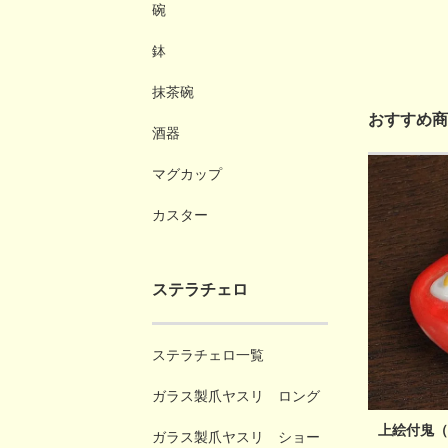
碗
鉢
抹茶碗
おすすめ商
酒器
マグカップ
カスター
ステラチェロ
ステラチェロ一覧
ガラス製爪ヤスリ ロング
上絵付鬼（
ガラス製爪ヤスリ ショー