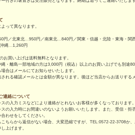
キー付きの箸置きは受注販売となります。納期は追ってご連絡いたしま
て
によって異なります。
260円／北東北…950円／南東北…840円／関東・信越・北陸・東海・関西
沖縄…1,260円
以上のお買い上げは送料無料となります。
縄・離島一部地域の方は3,000円（税込）以上のお買い上げでも別途8
る場合はメールにてお知らせいたします。
信される確認メールとは金額が異なります。後ほど当店からお送りする
ご連絡について
レスの入力ミスなどにより連絡がとれないお客様が多くなっております
レスの入力時にお間違いのないようお願いいたします。また、受信・拒
い合わせをしてください。
こちらから返信がない場合、大変恐縮ですが、TEL:0572-22-3708か、
申し上げます。