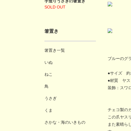
手造りうさぎの箸置き
SOLD OUT
箸置き
箸置き一覧
ブルーのグ
いぬ
●サイズ 約14
ねこ
●材質 ヤ
鳥
装飾：スワ
うさぎ
チェコ製の
くま
この爪ヤス
さかな・海のいきもの
また素晴ら