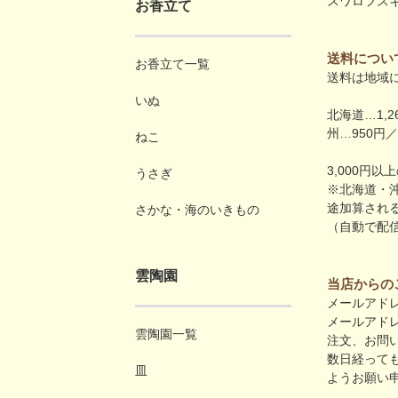
スワロフス
お香立て
送料につい
お香立て一覧
送料は地域
いぬ
北海道…1,
州…950円／
ねこ
3,000円
うさぎ
※北海道・沖
途加算され
さかな・海のいきもの
（自動で配
雲陶園
当店からの
メールアド
メールアド
雲陶園一覧
注文、お問
数日経っても
皿
ようお願い