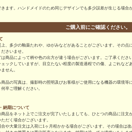
できます。ハンドメイドのため同じデザインでも多少誤差が生じる場合
ご購入前にご確認ください。
て
質上、多少の釉薬たれや、ゆがみなどがあることがございます。その点
くださいませ。
どは商品によって柄や色の出方が違う場合がございます。ご了承くださ
チェックしていますが、目立たない程度の製造過程での傷、よごれなど
いません。
る商品の写真は、撮影時の照明及びお客様がご使用になる機器の環境等
。何卒ご理解ください。
・納期について
の商品をネット上でご注文が完了いたしましても、ひとつの商品に注文
いただく場合がございます。
場合や大量注文は入荷に1ヶ月程かかる場合がございます。その場合は改