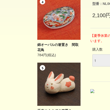
4
型番：NL0
2,100
【夏季休業
います。
錦オーバルの箸置き 間取
購入数
花鳥
784円(税込)
5