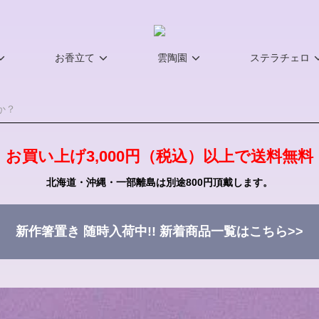
お香立て
雲陶園
ステラチェロ
お買い上げ3,000円（税込）以上で送料無料
北海道・沖縄・一部離島は別途800円頂戴します。
新作箸置き 随時入荷中!!
新着商品一覧はこちら>>