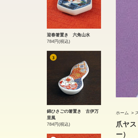
迎春箸置き 六角山水
784円(税込)
3
錦ひさごの箸置き 古伊万
ホーム
>
里風
爪ヤス
784円(税込)
ー）