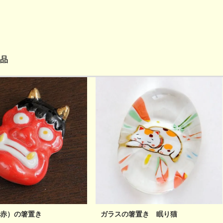
品
赤）の箸置き
ガラスの箸置き 眠り猫