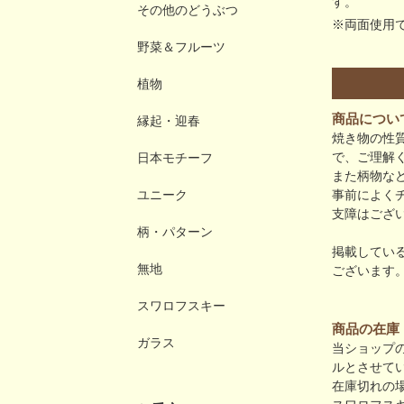
す。
その他のどうぶつ
※両面使用
野菜＆フルーツ
植物
商品につい
縁起・迎春
焼き物の性
で、ご理解
日本モチーフ
また柄物な
事前によく
ユニーク
支障はござ
柄・パターン
掲載してい
無地
ございます
スワロフスキー
商品の在庫
ガラス
当ショップ
ルとさせて
在庫切れの