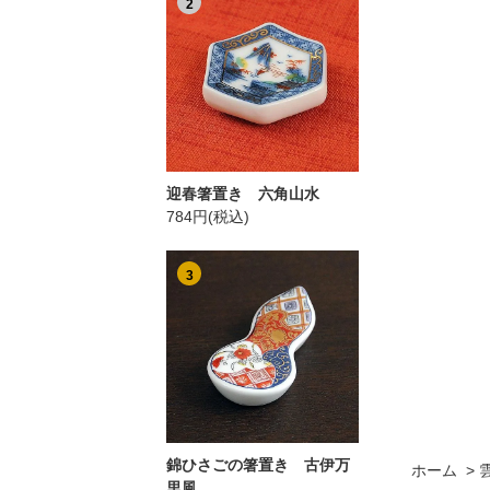
2
迎春箸置き 六角山水
784円(税込)
3
錦ひさごの箸置き 古伊万
ホーム
>
里風