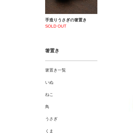
手造りうさぎの箸置き
SOLD OUT
箸置き
箸置き一覧
いぬ
ねこ
鳥
うさぎ
くま