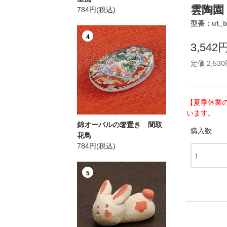
雲陶園
784円(税込)
型番：ut_b
4
3,542
定価 2,53
【夏季休業
います。
錦オーバルの箸置き 間取
購入数
花鳥
784円(税込)
5