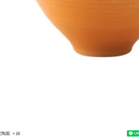
雲陶園
>
鉢