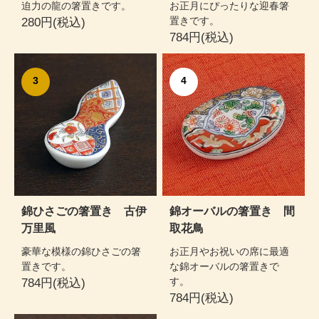
迫力の龍の箸置きです。
お正月にぴったりな迎春箸
置きです。
280円(税込)
784円(税込)
3
4
錦ひさごの箸置き 古伊
錦オーバルの箸置き 間
万里風
取花鳥
豪華な模様の錦ひさごの箸
お正月やお祝いの席に最適
置きです。
な錦オーバルの箸置きで
す。
784円(税込)
784円(税込)