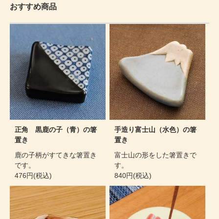
おすすめ商品
正角 黒鹿の子（青）の箸
手造り富士山（水色）の箸
置き
置き
鹿の子柄がすてきな箸置き
富士山の形をした箸置きで
です。
す。
476円(税込)
840円(税込)