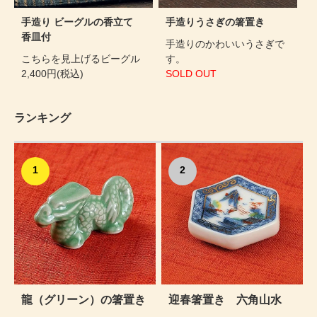
手造り ビーグルの香立て
手造りうさぎの箸置き
香皿付
手造りのかわいいうさぎで
こちらを見上げるビーグル
す。
2,400円(税込)
SOLD OUT
ランキング
1
2
龍（グリーン）の箸置き
迎春箸置き 六角山水