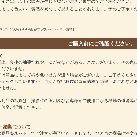
サイズは、若干の誤差が生じる場合がございますのでご了承ください。
によって色あい・質感が異なって見えることがあります。予めご了承く
仰向け/ヘソ天/かわいい/茶色/ブラウン/インテリア/置物】
ご購入前にご確認ください。
て
質上、多少の釉薬たれや、ゆがみなどがあることがございます。その点
くださいませ。
どは商品によって柄や色の出方が違う場合がございます。ご了承くださ
チェックしていますが、目立たない程度の製造過程での傷、よごれなど
いません。
る商品の写真は、撮影時の照明及びお客様がご使用になる機器の環境等
。何卒ご理解ください。
・納期について
の商品をネット上でご注文が完了いたしましても、ひとつの商品に注文