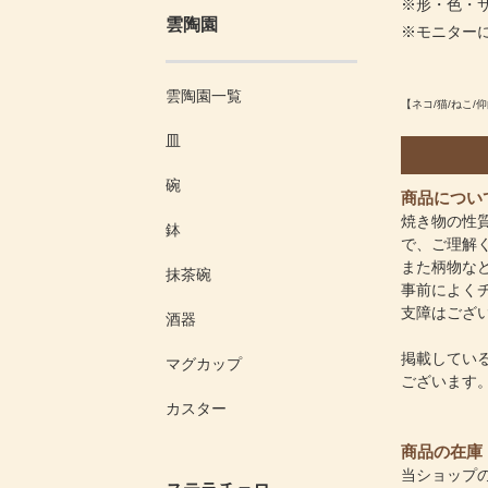
※形・色・
雲陶園
※モニター
雲陶園一覧
【ネコ/猫/ねこ/
皿
碗
商品につい
焼き物の性
鉢
で、ご理解
また柄物な
抹茶碗
事前によく
支障はござ
酒器
掲載してい
マグカップ
ございます
カスター
商品の在庫
当ショップ