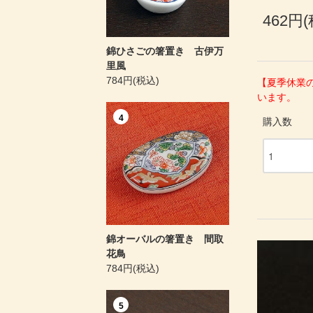
462円
錦ひさごの箸置き 古伊万
里風
784円(税込)
【夏季休業
います。
4
購入数
錦オーバルの箸置き 間取
花鳥
784円(税込)
5