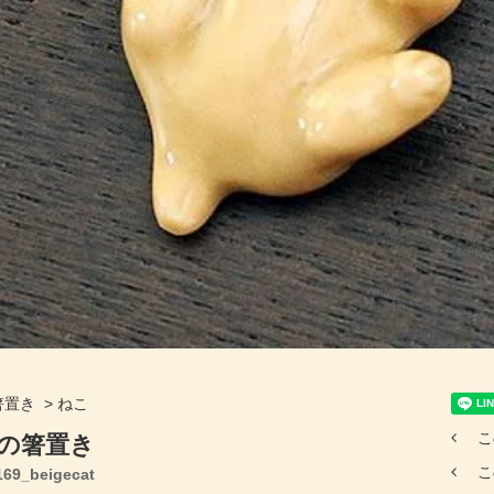
箸置き
>
ねこ
こ
の箸置き
こ
9_beigecat