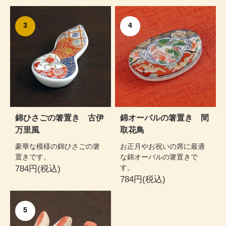
3
4
錦ひさごの箸置き 古伊
錦オーバルの箸置き 間
万里風
取花鳥
豪華な模様の錦ひさごの箸
お正月やお祝いの席に最適
置きです。
な錦オーバルの箸置きで
す。
784円(税込)
784円(税込)
5