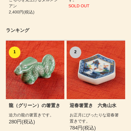
アン
SOLD OUT
2,400円(税込)
ランキング
1
2
龍（グリーン）の箸置き
迎春箸置き 六角山水
迫力の龍の箸置きです。
お正月にぴったりな迎春箸
置きです。
280円(税込)
784円(税込)