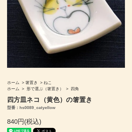
ホーム
>
箸置き
>
ねこ
ホーム
>
形で選ぶ（箸置き）
>
四角
四方皿ネコ（黄色）の箸置き
型番：hs0089_catyellow
840円(税込)