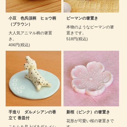
小豆 色呉須柄 ヒョウ柄
ピーマンの箸置き
（ブラウン）
本物のようなピーマンの箸
大人気アニマル柄の箸置
置きです。
き。
518円(税込)
406円(税込)
手造り ダルメシアンの香
新桜（ピンク）の箸置き
立て 香皿付
花形が可愛い桜の箸置きで
こちらを見上げるダルメシ
す。