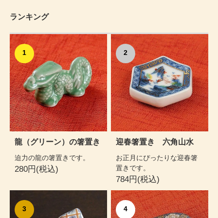
ランキング
1
2
龍（グリーン）の箸置き
迎春箸置き 六角山水
迫力の龍の箸置きです。
お正月にぴったりな迎春箸
置きです。
280円(税込)
784円(税込)
3
4