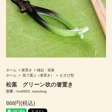
ホーム
>
箸置き
>
縁起・迎春
ホーム
>
形で選ぶ（箸置き）
>
むすび型
松葉 グリーン吹の箸置き
型番：hm0023_matubag
868円(税込)