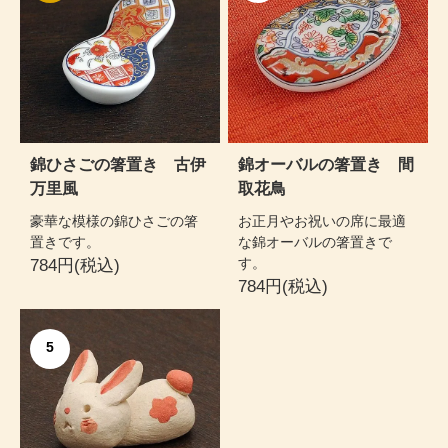
錦ひさごの箸置き 古伊
錦オーバルの箸置き 間
万里風
取花鳥
豪華な模様の錦ひさごの箸
お正月やお祝いの席に最適
置きです。
な錦オーバルの箸置きで
す。
784円(税込)
784円(税込)
5