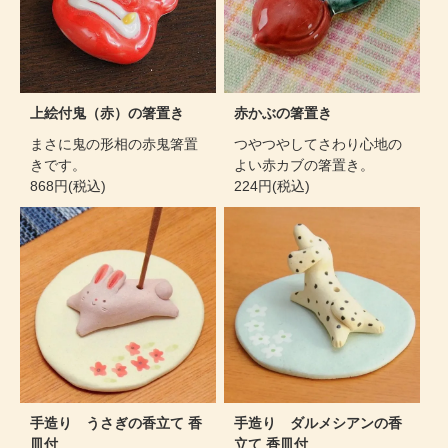
上絵付鬼（赤）の箸置き
赤かぶの箸置き
まさに鬼の形相の赤鬼箸置
つやつやしてさわり心地の
きです。
よい赤カブの箸置き。
868円(税込)
224円(税込)
手造り うさぎの香立て 香
手造り ダルメシアンの香
皿付
立て 香皿付