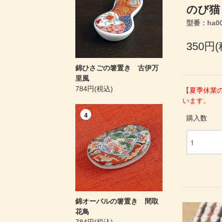
のび猫
型番：ha007
350円
錦ひさごの箸置き 古伊万
里風
784円(税込)
【夏季休業
います。
4
購入数
錦オーバルの箸置き 間取
花鳥
784円(税込)