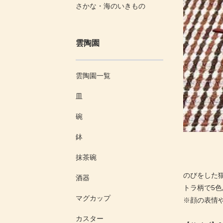
さかな・海のいきもの
雲陶園
雲陶園一覧
皿
碗
鉢
抹茶碗
のびをした
酒器
トラ柄で5
マグカップ
※顔の表情
カスター