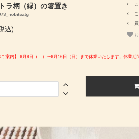
こ
トラ柄（緑）の箸置き
こ
3_nobitcatg
買
(税込)
お
のご案内】 8月8日（土）〜8月16日（日）まで休業いたします。休業