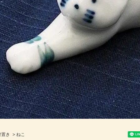
箸置き
>
ねこ