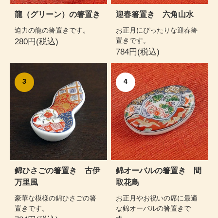
龍（グリーン）の箸置き
迎春箸置き 六角山水
迫力の龍の箸置きです。
お正月にぴったりな迎春箸
置きです。
280円(税込)
784円(税込)
3
4
錦ひさごの箸置き 古伊
錦オーバルの箸置き 間
万里風
取花鳥
豪華な模様の錦ひさごの箸
お正月やお祝いの席に最適
置きです。
な錦オーバルの箸置きで