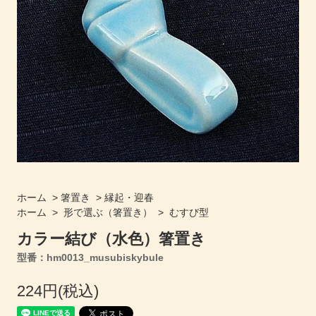
ホーム
>
箸置き
>
縁起・迎春
ホーム
>
形で選ぶ（箸置き）
>
むすび型
カラー結び（水色）箸置き
型番：hm0013_musubiskybule
224円(税込)