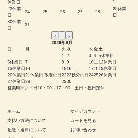
休業日
23
休業
29
休業
24
25
26
27
28
日
日
30
休業
31
日
2026年9月
日
月
火
水
木
金
土
1
2
3
4
5
休業日
6
休業日
7
8
9
10
11
12
休業日
13
休業日
14
15
16
17
18
19
休業日
20
休業日
21
休業日 敬老の日
22
23
秋分の日
24
25
26
休業日
27
休業日
28
29
30
営業時間／平日10：00～17：00 土日・祝日定休
ホーム
マイアカウント
支払い方法について
カートを見る
配送・送料について
お問い合わせ