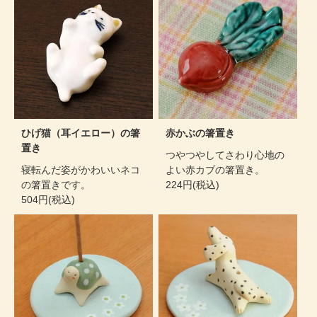
ひげ猫（耳イエロー）の箸
赤かぶの箸置き
置き
つやつやしてさわり心地の
寝転んだ姿がかわいいネコ
よい赤カブの箸置き。
の箸置きです。
224円(税込)
504円(税込)