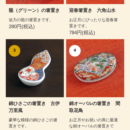
龍（グリーン）の箸置き
迎春箸置き 六角山水
迫力の龍の箸置きです。
お正月にぴったりな迎春箸
置きです。
280円(税込)
784円(税込)
3
4
錦ひさごの箸置き 古伊
錦オーバルの箸置き 間
万里風
取花鳥
豪華な模様の錦ひさごの箸
お正月やお祝いの席に最適
置きです。
な錦オーバルの箸置きで