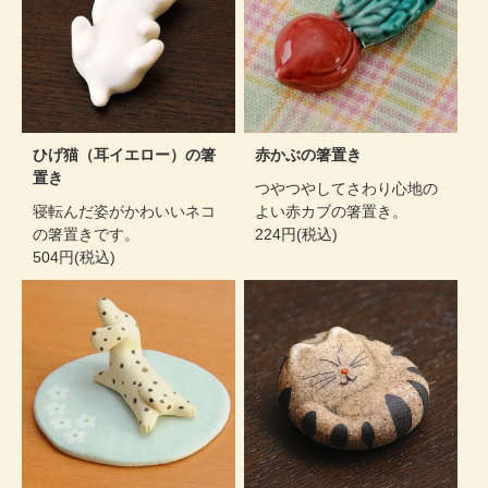
ひげ猫（耳イエロー）の箸
赤かぶの箸置き
置き
つやつやしてさわり心地の
寝転んだ姿がかわいいネコ
よい赤カブの箸置き。
の箸置きです。
224円(税込)
504円(税込)