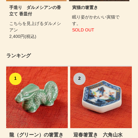
手造り ダルメシアンの香
寅猫の箸置き
立て 香皿付
眠り姿がかわいい寅猫で
こちらを見上げるダルメシ
す。
アン
SOLD OUT
2,400円(税込)
ランキング
1
2
龍（グリーン）の箸置き
迎春箸置き 六角山水