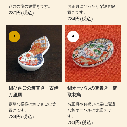
迫力の龍の箸置きです。
お正月にぴったりな迎春箸
置きです。
280円(税込)
784円(税込)
3
4
錦ひさごの箸置き 古伊
錦オーバルの箸置き 間
万里風
取花鳥
豪華な模様の錦ひさごの箸
お正月やお祝いの席に最適
置きです。
な錦オーバルの箸置きで
す。
784円(税込)
784円(税込)