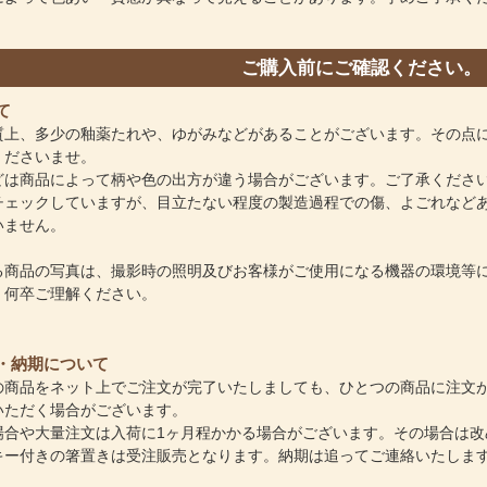
ご購入前にご確認ください。
て
質上、多少の釉薬たれや、ゆがみなどがあることがございます。その点
くださいませ。
どは商品によって柄や色の出方が違う場合がございます。ご了承くださ
チェックしていますが、目立たない程度の製造過程での傷、よごれなど
いません。
る商品の写真は、撮影時の照明及びお客様がご使用になる機器の環境等
。何卒ご理解ください。
・納期について
の商品をネット上でご注文が完了いたしましても、ひとつの商品に注文
いただく場合がございます。
場合や大量注文は入荷に1ヶ月程かかる場合がございます。その場合は改
キー付きの箸置きは受注販売となります。納期は追ってご連絡いたしま