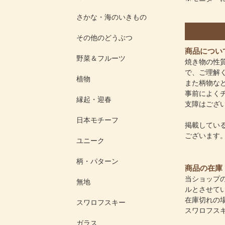
さかな・海のいきもの
その他のどうぶつ
商品につい
野菜＆フルーツ
焼き物の性
で、ご理解
植物
また柄物な
事前によく
縁起・迎春
支障はござ
日本モチーフ
掲載してい
ございます
ユニーク
柄・パターン
商品の在庫
当ショップ
無地
ルとさせて
在庫切れの
スワロフスキー
スワロフス
ガラス