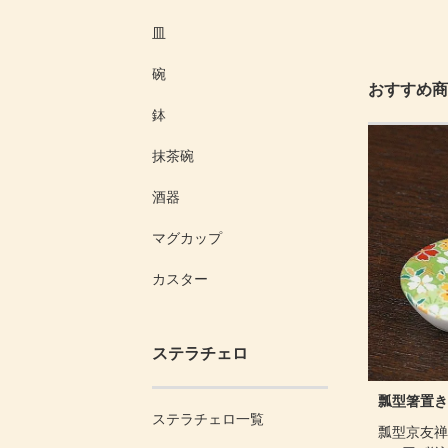
皿
碗
おすすめ商
鉢
抹茶碗
酒器
マグカップ
カスター
ステラチェロ
瓢型箸置き
ステラチェロ一覧
瓢型京友禅