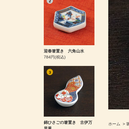
2
迎春箸置き 六角山水
784円(税込)
3
錦ひさごの箸置き 古伊万
ホーム
>
里風