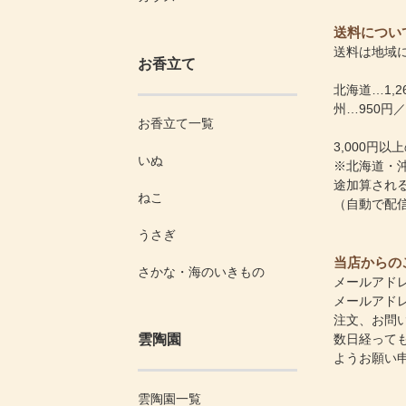
送料につい
送料は地域
お香立て
北海道…1,
州…950円／
お香立て一覧
3,000円
いぬ
※北海道・沖
途加算され
ねこ
（自動で配
うさぎ
当店からの
さかな・海のいきもの
メールアド
メールアド
注文、お問
雲陶園
数日経っても
ようお願い
雲陶園一覧