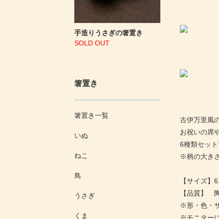
手造りうさぎの箸置き
SOLD OUT
箸置き
箸置き一覧
古伊万里風
お祝いの席
いぬ
6種類セッ
ねこ
※柄の大き
鳥
【サイズ】6.8
【品質】 
うさぎ
※形・色・
くま
※モニター