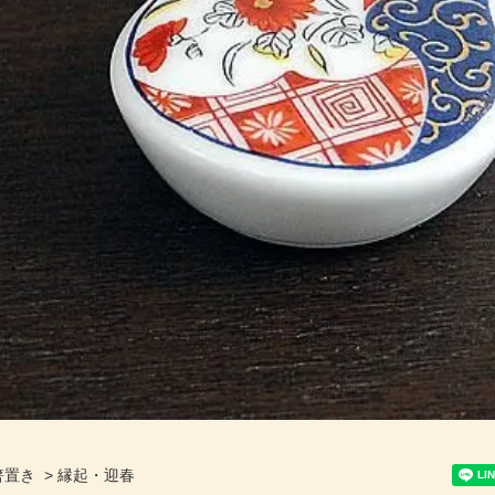
箸置き
>
縁起・迎春