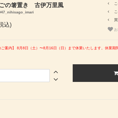
こ
ごの箸置き 古伊万里風
こ
7_nihisago_imari
買
(税込)
お
のご案内】 8月8日（土）〜8月16日（日）まで休業いたします。休業