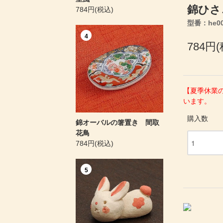
錦ひさ
784円(税込)
型番：he004
4
784円
【夏季休業
います。
購入数
錦オーバルの箸置き 間取
花鳥
784円(税込)
5