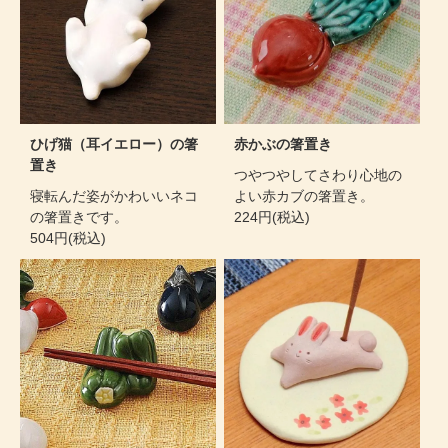
ひげ猫（耳イエロー）の箸
赤かぶの箸置き
置き
つやつやしてさわり心地の
寝転んだ姿がかわいいネコ
よい赤カブの箸置き。
の箸置きです。
224円(税込)
504円(税込)