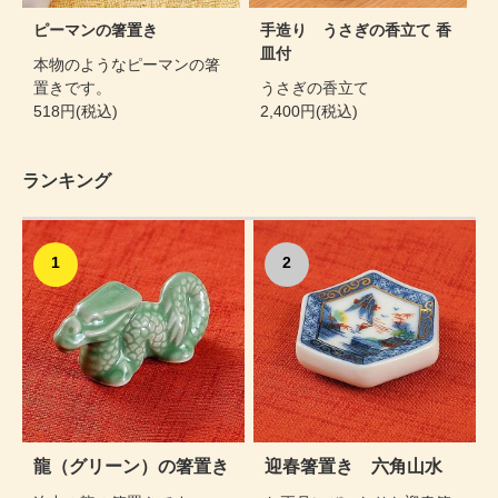
ピーマンの箸置き
手造り うさぎの香立て 香
皿付
本物のようなピーマンの箸
置きです。
うさぎの香立て
518円(税込)
2,400円(税込)
ランキング
1
2
龍（グリーン）の箸置き
迎春箸置き 六角山水