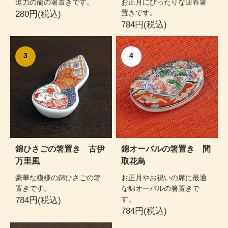
迫力の龍の箸置きです。
お正月にぴったりな迎春箸
置きです。
280円(税込)
784円(税込)
3
4
錦ひさごの箸置き 古伊
錦オーバルの箸置き 間
万里風
取花鳥
豪華な模様の錦ひさごの箸
お正月やお祝いの席に最適
置きです。
な錦オーバルの箸置きで
す。
784円(税込)
784円(税込)