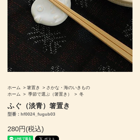
ホーム
>
箸置き
>
さかな・海のいきもの
ホーム
>
季節で選ぶ（箸置き）
>
冬
ふぐ（淡青）箸置き
型番：hf0024_fugub03
280円(税込)