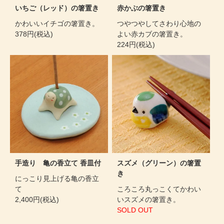
いちご（レッド）の箸置き
赤かぶの箸置き
かわいいイチゴの箸置き。
つやつやしてさわり心地の
378円(税込)
よい赤カブの箸置き。
224円(税込)
手造り 亀の香立て 香皿付
スズメ（グリーン）の箸置
き
にっこり見上げる亀の香立
て
ころころ丸っこくてかわい
2,400円(税込)
いスズメの箸置き。
SOLD OUT