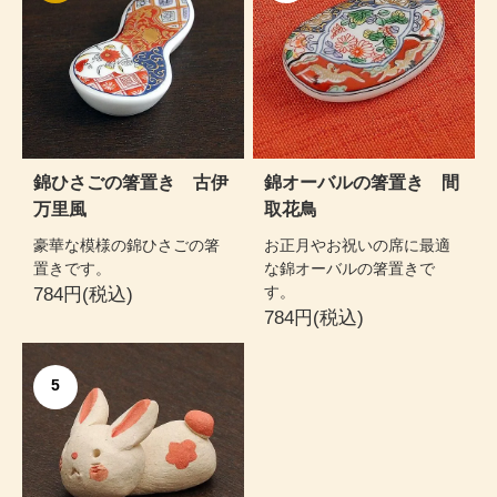
錦ひさごの箸置き 古伊
錦オーバルの箸置き 間
万里風
取花鳥
豪華な模様の錦ひさごの箸
お正月やお祝いの席に最適
置きです。
な錦オーバルの箸置きで
す。
784円(税込)
784円(税込)
5