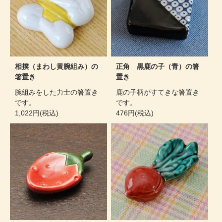
相撲（まわし黄腕組み）の
正角 黒鹿の子（青）の箸
箸置き
置き
腕組みをした力士の箸置き
鹿の子柄がすてきな箸置き
です。
です。
1,022円(税込)
476円(税込)