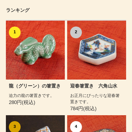
ランキング
1
2
龍（グリーン）の箸置き
迎春箸置き 六角山水
迫力の龍の箸置きです。
お正月にぴったりな迎春箸
置きです。
280円(税込)
784円(税込)
3
4