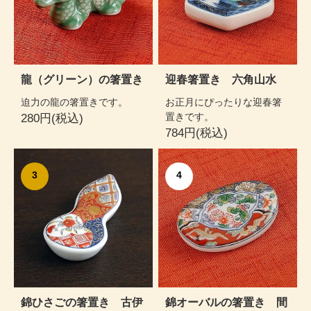
龍（グリーン）の箸置き
迎春箸置き 六角山水
迫力の龍の箸置きです。
お正月にぴったりな迎春箸
置きです。
280円(税込)
784円(税込)
3
4
錦ひさごの箸置き 古伊
錦オーバルの箸置き 間