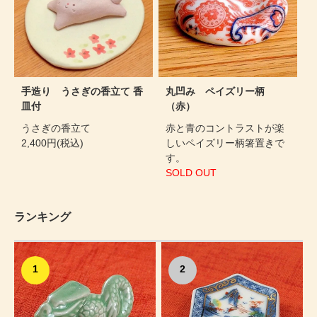
手造り うさぎの香立て 香
丸凹み ペイズリー柄
皿付
（赤）
うさぎの香立て
赤と青のコントラストが楽
2,400円(税込)
しいペイズリー柄箸置きで
す。
SOLD OUT
ランキング
1
2