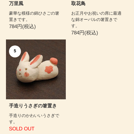
万里風
取花鳥
豪華な模様の錦ひさごの箸
お正月やお祝いの席に最適
置きです。
な錦オーバルの箸置きで
す。
784円(税込)
784円(税込)
5
手造りうさぎの箸置き
手造りのかわいいうさぎで
す。
SOLD OUT