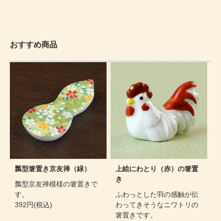
おすすめ商品
瓢型箸置き京友禅（緑）
上絵にわとり（赤）の箸置
き
瓢型京友禅模様の箸置きで
す。
ふわっとした羽の感触が伝
392円(税込)
わってきそうなニワトリの
箸置きです。