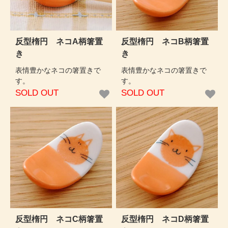
反型楕円 ネコA柄箸置
反型楕円 ネコB柄箸置
き
き
表情豊かなネコの箸置きで
表情豊かなネコの箸置きで
す。
す。
SOLD OUT
SOLD OUT
反型楕円 ネコC柄箸置
反型楕円 ネコD柄箸置