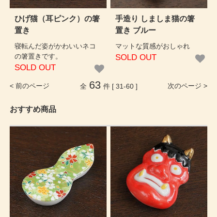
ひげ猫（耳ピンク）の箸
手造り しましま猫の箸
置き
置き ブルー
寝転んだ姿がかわいいネコ
マットな質感がおしゃれ
の箸置きです。
SOLD OUT
SOLD OUT
63
< 前のページ
次のページ >
全
件 [ 31-60 ]
おすすめ商品