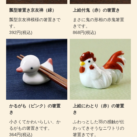
瓢型箸置き京友禅（緑）
上絵付鬼（赤）の箸置き
瓢型京友禅模様の箸置きで
まさに鬼の形相の赤鬼箸置
す。
きです。
392円(税込)
868円(税込)
かるがも（ピンク）の箸置
上絵にわとり（赤）の箸置
き
き
小さくてかわいらしい、か
ふわっとした羽の感触が伝
るがもの箸置きです。
わってきそうなニワトリの
364円(税込)
箸置きです。