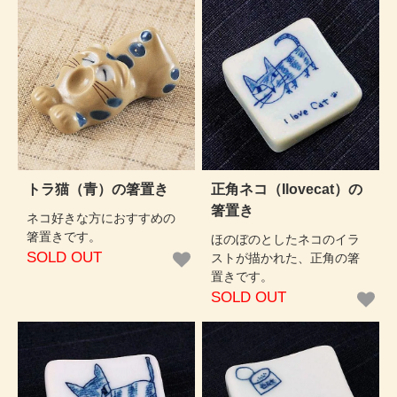
トラ猫（青）の箸置き
正角ネコ（Ilovecat）の
箸置き
ネコ好きな方におすすめの
箸置きです。
ほのぼのとしたネコのイラ
SOLD OUT
ストが描かれた、正角の箸
置きです。
SOLD OUT