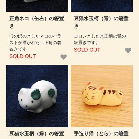
正角ネコ（缶右）の箸置
豆猫水玉柄（青）の箸置
き
き
ほのぼのとしたネコのイラ
コロンとした水玉柄の猫の
ストが描かれた、正角の箸
箸置きです。
置きです。
SOLD OUT
SOLD OUT
豆猫水玉柄（緑）の箸置
手造り猫（とら）の箸置