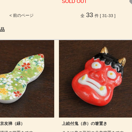
SOLD OUT
33
< 前のページ
全
件 [ 31-33 ]
品
京友禅（緑）
上絵付鬼（赤）の箸置き