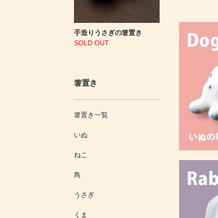
手造りうさぎの箸置き
SOLD OUT
箸置き
箸置き一覧
いぬ
ねこ
鳥
うさぎ
くま