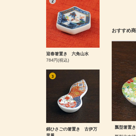
2
おすすめ商
迎春箸置き 六角山水
784円(税込)
3
瓢型箸置き
錦ひさごの箸置き 古伊万
里風