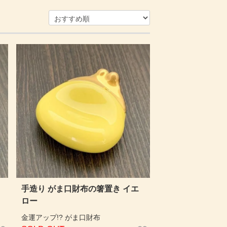
手造り がま口財布の箸置き イエ
ロー
金運アップ!? がま口財布