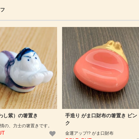
フ
わし紫）の箸置き
手造り がま口財布の箸置き ピン
ク
情の、力士の箸置きです。
UT
金運アップ!? がま口財布