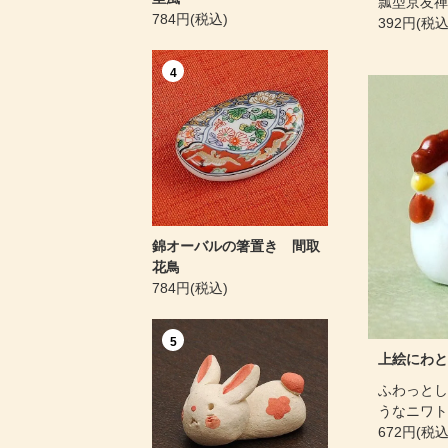
瓢型京友禅
784円(税込)
392円(税込
4
錦オーバルの箸置き 間取
花鳥
784円(税込)
5
上絵にわと
ふわっとし
うなニワト
672円(税込